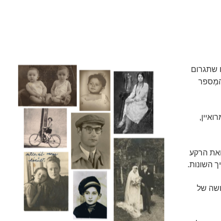
 שתגרום
המְספר
איין,
ואת הרקע
ך השונות.
ושה של